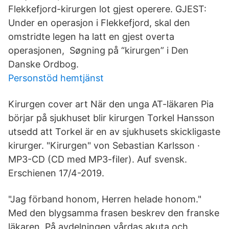
Flekkefjord-kirurgen lot gjest operere. GJEST:
Under en operasjon i Flekkefjord, skal den
omstridte legen ha latt en gjest overta
operasjonen, Søgning på “kirurgen” i Den
Danske Ordbog.
Personstöd hemtjänst
Kirurgen cover art När den unga AT-läkaren Pia
börjar på sjukhuset blir kirurgen Torkel Hansson
utsedd att Torkel är en av sjukhusets skickligaste
kirurger. "Kirurgen" von Sebastian Karlsson ·
MP3-CD (CD med MP3-filer). Auf svensk.
Erschienen 17/4-2019.
"Jag förband honom, Herren helade honom."
Med den blygsamma frasen beskrev den franske
läkaren På avdelningen vårdas akuta och